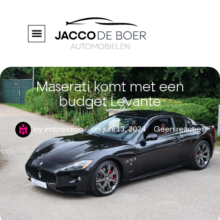
Maserati komt met een
budget Levante
by
impression
on
juni 13, 2024
Geen reacties